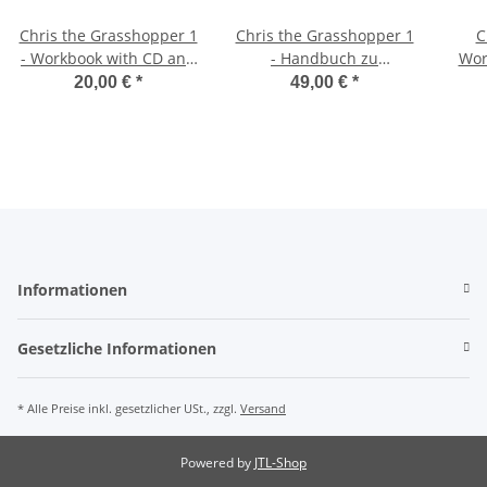
Chris the Grasshopper 1
Chris the Grasshopper 1
C
- Workbook with CD and
- Handbuch zu
Wor
Download Code
Workbook 1
20,00 €
*
49,00 €
*
Informationen
Gesetzliche Informationen
* Alle Preise inkl. gesetzlicher USt., zzgl.
Versand
Powered by
JTL-Shop