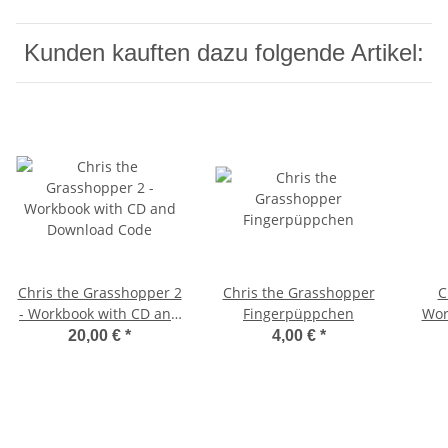
Kunden kauften dazu folgende Artikel:
Chris the Grasshopper 2
Chris the Grasshopper
C
- Workbook with CD and
Fingerpüppchen
Wor
Download Code
20,00 €
*
4,00 €
*